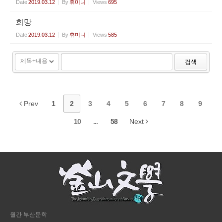
Date
2019.03.12
By
휴미니
Views
695
희망
Date
2019.03.12
By
휴미니
Views
585
검색
Prev
1
2
3
4
5
6
7
8
9
10
...
58
Next
월간 부산문학