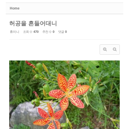
Home
허공을 흔들어대니
휴미니
조회 수
470
추천 수
0
댓글
0