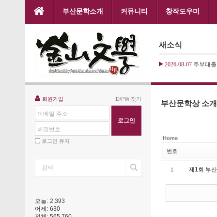
본문으로 바로가기
부산문학소개
커뮤니티
창작도우미
Sketchbook5, 스케치북5
새소식
2026-08-07
주부대출
Sketchbook5, 스케치북5
회원가입
ID/PW 찾기
부산문학상 소개
이메일 주소
비밀번호
Home
로그인 유지
번호
제1회 부
1
오늘:
2,393
어제:
630
전체:
565,760