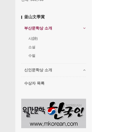
釜山文學賞
부산문학상 소개
시(詩)
소설
수필
신인문학상 소개
수상자 목록