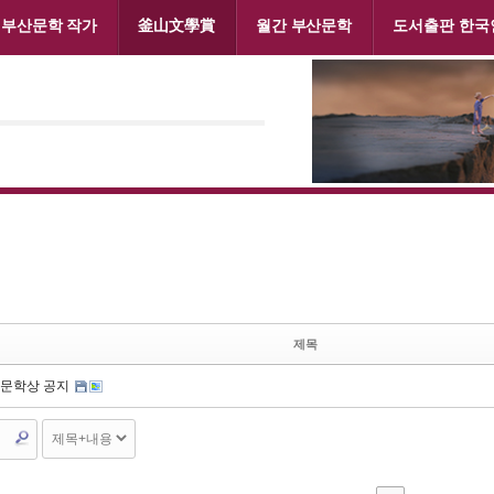
부산문학 작가
釜山文學賞
월간 부산문학
도서출판 한국
제목
산문학상 공지