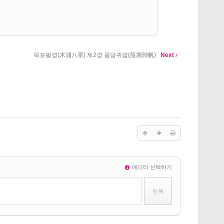
목포팔경(木浦八景) 제2경 용당귀범(龍塘歸帆)
Next
에디터 선택하기