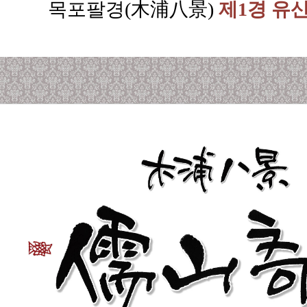
목포팔경(木浦八景)
제1경 유