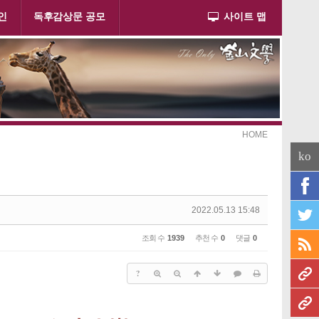
인
독후감상문 공모
사이트 맵
HOME
ko
2022.05.13 15:48
조회 수
1939
추천 수
0
댓글
0
?