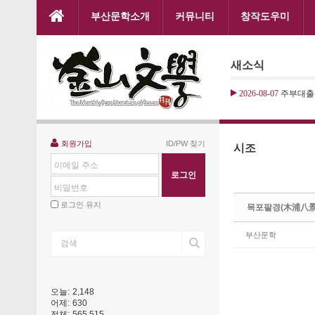
본문으로 바로가기
부산문학소개
커뮤니티
창작도우미
Sketchbook5, 스케치북5
새소식
2026-08-07
주부대출
Sketchbook5, 스케치북5
회원가입
ID/PW 찾기
시조
이메일 주소
비밀번호
로그인 유지
목포팔경(木浦八景
부산문학
오늘:
2,148
어제:
630
전체:
565,515