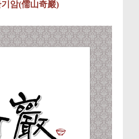
산기암(儒山奇巖)