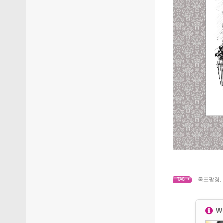
목포팔경
,
TAG •
W