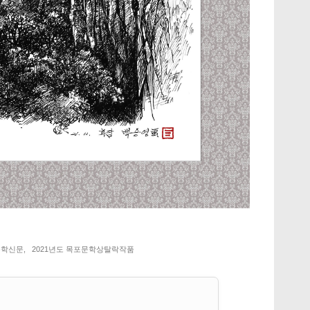
문학신문
,
2021년도 목포문학상탈락작품