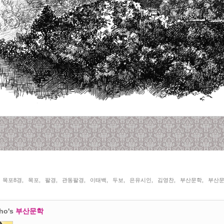
목포8경
,
목포
,
팔경
,
관동팔경
,
이태백
,
두보
,
은유시인
,
김영찬
,
부산문학
,
부산
ho's
부산문학