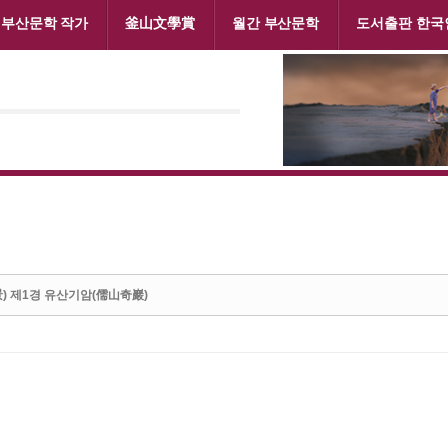
부산문학 작가
釜山文學賞
월간 부산문학
도서출판 한국
) 제1경 유산기암(儒山奇巖)