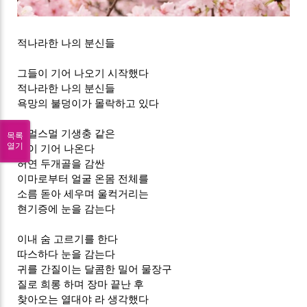
적나라한 나의 분신들
그들이 기어 나오기 시작했다
적나라한 나의 분신들
욕망의 불덩이가 몰락하고 있다
스멀스멀 기생충 같은
목록
열기
땀이 기어 나온다
허연 두개골을 감싼
이마로부터 얼굴 온몸 전체를
소름 돋아 세우며 울컥거리는
현기증에 눈을 감는다
이내 숨 고르기를 한다
따스하다 눈을 감는다
귀를 간질이는 달콤한 밀어 물장구
질로 희롱 하며 장마 끝난 후
찾아오는 열대야 라 생각했다