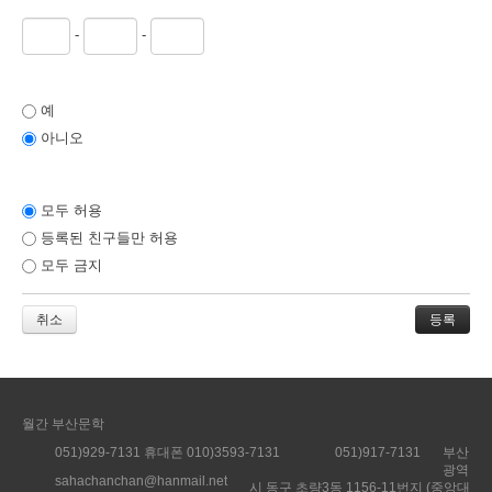
*
연락처
-
-
메일링 가입
예
아니오
쪽지 허용
모두 허용
등록된 친구들만 허용
모두 금지
취소
월간 부산문학
051)929-7131 휴대폰 010)3593-7131
051)917-7131
부산
광역
sahachanchan@hanmail.net
시 동구 초량3동 1156-11번지 (중앙대