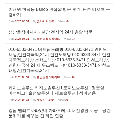
이태원 한남동 Bshop 편집샵 방문 후기, 단톤 티셔츠 구
경하기
Date
2026.05.31
By
은하의서리81
Views
64
성남출장마사지 - 분당 전지역 24시 총알 방문
Date
2026.05.31
By
의문의철갑상어82
Views
14
010-6333-3471 베트남노래방 010-6333-3471 인천노
래방,인천다국적,24시 인천노래방 010-6333-3471 인천
다국적노래방 선학노래방 010-6333-3471 인천노래방,
인천다국적,24 시 우즈벡노래방 010-6333-3471 인천노
래방,인천다국적,24시
Date
2026.05.31
By
황금빛폴라베어61
Views
69
카지노솔루션 카지노솔루션 l 토지노솔루션 l 정품알 l
아너링크 l 홀덤솔루션 ㅣ새로솔루션 l 성피전용
Date
2026.05.31
By
황량한고래94
Views
9
강남 엘리트사라있네 가라오케 LED 전광판 시공｜공간
분위기를 바꾸는 긴 라인 연출