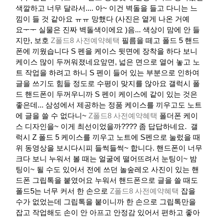
색깔하고 너무 달라서.... 아~ 이건 벽돌을 들고 다니는 느
낌이 들 것 같아요 ㅠㅠ 망했다​ (사진은 옅게 나온 거예
요ᅮᅮ 실물은 진짜 벽돌색이에요 )​​​​​음... 색상이 맘에 안 들
지만, 보호
Z폴드8 사전예약혜택
필름을 떼고 폴드 5 핸드
폰에 끼웠습니다​​​​​​ S 펜을 케이스 뒷면에 장착을 하다 보니
케이스 많이 두꺼워졌네요앞면, 넓은 면으로 열어 놓고 노
트 작업을 하려고 하니 S 펜이 들어 있는 부분으로 인하여
글을 쓰기도 힘들 정도로 수평이 맞지를 않아요​ 갤럭시 폴
드 핸드폰이 두꺼우니까 S 펜이 케이스에 같이 있는 것은
좋은데... 삼성에서 제공하는 정품 케이스를 끼우고도 노트
에 글을 쓸 수 없다니~
Z폴드8 사전예약혜택
폴더폰 케이
스 디자인을~ 이게 최선이었을까???? 좀 답답하네요.​​ ​ 갤
럭시 Z 폴드 5 케이스를 끼우고 노트에 S펜으로 눌렀을 때
위 동영상을 보시다시피 들썩들썩~ 합니다.​​​​​ 핸드폰이 너무
크다 보니 누워서 볼 때는 얼굴에 떨어뜨려서 눈팅이~ 밤
팅이~ 될 수도 있어서 전에 쓰던 놀숲레오 사진이 있는 핸
드폰 그립톡을 붙였어요 누워서 핸드폰으로 글을 쓸 때도
폴드5는 너무 커서 한 손으로
Z폴드8 사전예약혜택
잡을
수가 없었는데 그립톡을 붙이니까 한 손으로 그립톡만을
잡고 작업해도 손이 안 아프고 안정감 있어서 편하고 좋아