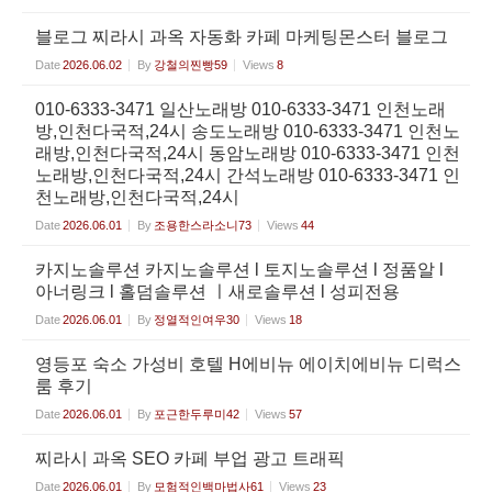
블로그 찌라시 과옥 자동화 카페 마케팅몬스터 블로그
Date
2026.06.02
By
강철의찐빵59
Views
8
010-6333-3471 일산노래방 010-6333-3471 인천노래
방,인천다국적,24시 송도노래방 010-6333-3471 인천노
래방,인천다국적,24시 동암노래방 010-6333-3471 인천
노래방,인천다국적,24시 간석노래방 010-6333-3471 인
천노래방,인천다국적,24시
Date
2026.06.01
By
조용한스라소니73
Views
44
카지노솔루션 카지노솔루션 l 토지노솔루션 l 정품알 l
아너링크 l 홀덤솔루션 ㅣ새로솔루션 l 성피전용
Date
2026.06.01
By
정열적인여우30
Views
18
영등포 숙소 가성비 호텔 H에비뉴 에이치에비뉴 디럭스
룸 후기
Date
2026.06.01
By
포근한두루미42
Views
57
찌라시 과옥 SEO 카페 부업 광고 트래픽
Date
2026.06.01
By
모험적인백마법사61
Views
23