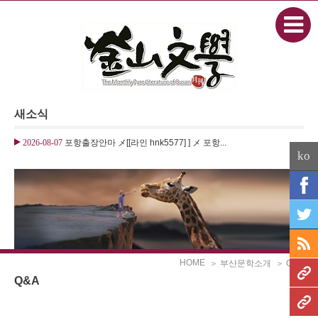
본문으로 바로가기
Sketchbook5, 스케치북5
새소식
Sketchbook5, 스케치북5
2026-08-07
포항출장안마 メ[[라인 hnk5577] ] メ 포항...
ko
HOME
＞ 부산문학소개
＞ Q&A
Q&A