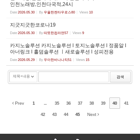
인천노래방,인천다국적,24시
Date
2026.05.30
By
우울한켄타우로스80
Views
10
지긋지긋한코로나19
Date
2026.05.30
By
따뜻한컵라면57
Views
9
카지노솔루션 카지노솔루션 l 토지노솔루션 l 정품알 l
아너링크 l 홀덤솔루션 ㅣ새로솔루션 l 성피전용
Date
2026.05.29
By
우아한바나나킥51
Views
15
검색
Prev
1
...
35
36
37
38
39
40
41
42
43
44
45
Next