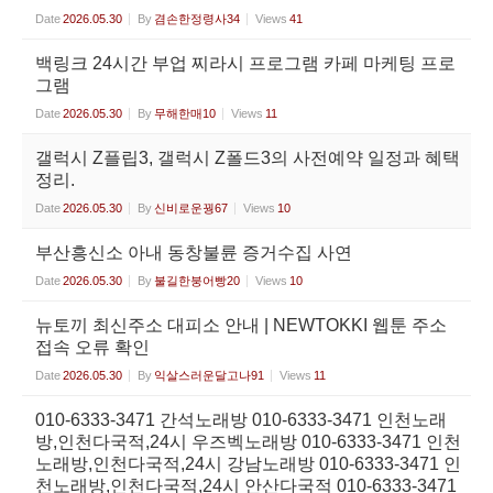
Date
2026.05.30
By
겸손한정령사34
Views
41
백링크 24시간 부업 찌라시 프로그램 카페 마케팅 프로
그램
Date
2026.05.30
By
무해한매10
Views
11
갤럭시 Z플립3, 갤럭시 Z폴드3의 사전예약 일정과 혜택
정리.
Date
2026.05.30
By
신비로운꿩67
Views
10
부산흥신소 아내 동창불륜 증거수집 사연
Date
2026.05.30
By
불길한붕어빵20
Views
10
뉴토끼 최신주소 대피소 안내 | NEWTOKKI 웹툰 주소
접속 오류 확인
Date
2026.05.30
By
익살스러운달고나91
Views
11
010-6333-3471 간석노래방 010-6333-3471 인천노래
방,인천다국적,24시 우즈벡노래방 010-6333-3471 인천
노래방,인천다국적,24시 강남노래방 010-6333-3471 인
천노래방,인천다국적,24시 안산다국적 010-6333-3471