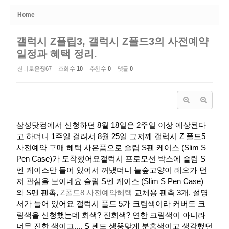
Home
갤럭시 Z플립3, 갤럭시 Z폴드3의 사전예약
일정과 혜택 정리.
신비로운꿩67
조회 수
10
추천 수
0
댓글
0
삼성닷컴에서 신청하던 8월 18일은 2주일 이상 예상된다
고 하더니 1주일 걸려서 8월 25일 그저께 갤럭시 Z 폴드5
사전예약 구매 혜택 사은품으로 슬림 S펜 케이스 (Slim S
Pen Case)가 도착했어요​​​​​​갤럭시 프로모션 박스에 슬림 S
펜 케이스만 들어 있어서 꺼냈더니 놀숲고양이 레오가 먼
저 관심을 보이네요​​​​​ 슬림 S펜 케이스 (Slim S Pen Case)
와 S펜 펜촉,
Z폴드8 사전예약혜택
교체용 펜촉 3개, 설명
서가 들어 있어요 갤럭시 폴드 5가 크림색이라 커버도 크
림색을 신청했는데 회색? 진회색? 연한 크림색이 아니라
너무 진한 색이고.... S 펜도 생뚱맞게 분홍색이고 생각했던