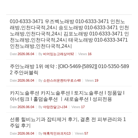
010-6333-3471 우즈벡노래방 010-6333-3471 인천노
래방,인천다국적,24시 송도노래방 010-6333-3471 인천
노래방,인천다국적,24시 김포노래방 010-6333-3471 인
천노래방,인천다국적,24시 태국노래방 010-6333-3471
인천노래방,인천다국적,24시
Date
2026.06.04
By
비어있는고래상어92
Views
16
주안노래방 1위 예약 : [OIO-5469-[5892]] 010-5350-589
2 주안퍼블릭
Date
2026.06.04
By
소란스러운켄타우로스48
Views
19
카지노솔루션 카지노솔루션 l 토지노솔루션 l 정품알 l
아너링크 l 홀덤솔루션 ㅣ새로솔루션 l 성피전용
Date
2026.06.04
By
야망찬달고나34
Views
17
선릉 힐비뇨기과 잡티제거 후기, 결혼 전 피부관리와 1
주일 후기
Date
2026.06.04
By
매혹적인파괴자13
Views
57