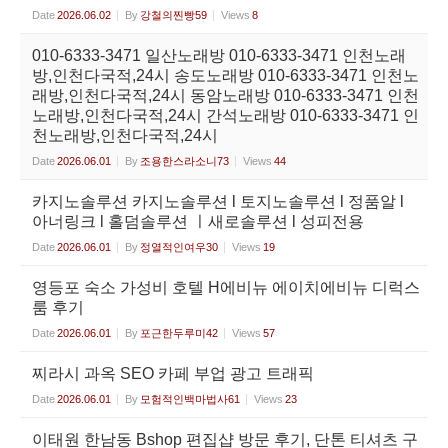
Date
2026.06.02
By
강철의찐빵59
Views
8
010-6333-3471 일산노래방 010-6333-3471 인천노래
방,인천다국적,24시 송도노래방 010-6333-3471 인천노
래방,인천다국적,24시 동암노래방 010-6333-3471 인천
노래방,인천다국적,24시 간석노래방 010-6333-3471 인
천노래방,인천다국적,24시
Date
2026.06.01
By
조용한스라소니73
Views
44
카지노솔루션 카지노솔루션 l 토지노솔루션 l 정품알 l
아너링크 l 홀덤솔루션 ㅣ새로솔루션 l 성피전용
Date
2026.06.01
By
정열적인여우30
Views
19
영등포 숙소 가성비 호텔 H에비뉴 에이치에비뉴 디럭스
룸 후기
Date
2026.06.01
By
포근한두루미42
Views
57
찌라시 과옥 SEO 카페 부업 광고 트래픽
Date
2026.06.01
By
모험적인백마법사61
Views
23
이태원 한남동 Bshop 편집샵 방문 후기, 단톤 티셔츠 구