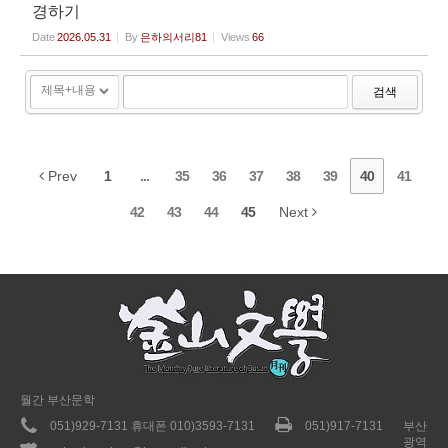
경하기
Date
2026.05.31
By
은하의서리81
Views
66
검색
Prev
1
...
35
36
37
38
39
40
41
42
43
44
45
Next
월간 부산문학
051)929-7131 휴대폰 010)3593-7131
051)917-7131
부산
광역