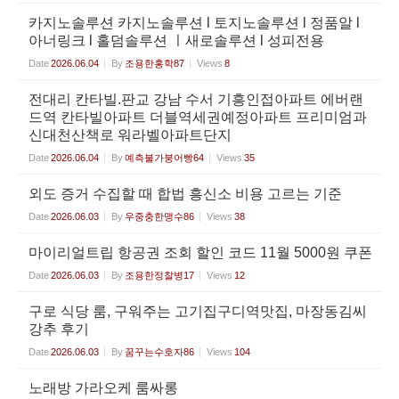
카지노솔루션 카지노솔루션 l 토지노솔루션 l 정품알 l
아너링크 l 홀덤솔루션 ㅣ새로솔루션 l 성피전용
Date
2026.06.04
By
조용한홍학87
Views
8
전대리 칸타빌.판교 강남 수서 기흥인접아파트 에버랜
드역 칸타빌아파트 더블역세권예정아파트 프리미엄과
신대천산책로 워라벨아파트단지
Date
2026.06.04
By
예측불가붕어빵64
Views
35
외도 증거 수집할 때 합법 흥신소 비용 고르는 기준
Date
2026.06.03
By
우중충한맹수86
Views
38
마이리얼트립 항공권 조회 할인 코드 11월 5000원 쿠폰
Date
2026.06.03
By
조용한정찰병17
Views
12
구로 식당 룸, 구워주는 고기집구디역맛집, 마장동김씨
강추 후기
Date
2026.06.03
By
꿈꾸는수호자86
Views
104
노래방 가라오케 룸싸롱