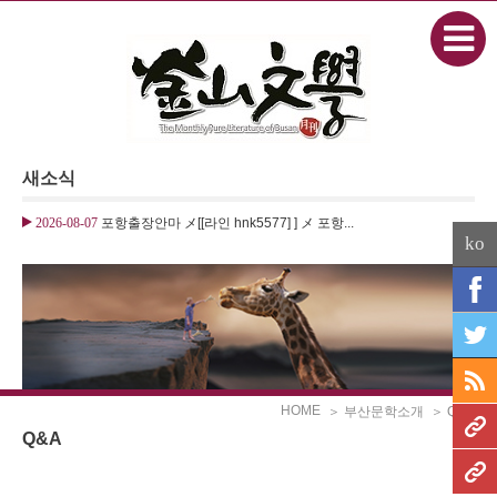
본문으로 바로가기
Sketchbook5, 스케치북5
새소식
Sketchbook5, 스케치북5
2026-08-07
포항출장안마 メ[[라인 hnk5577] ] メ 포항...
2026-08-07
주부대출
ko
HOME
＞ 부산문학소개
＞ Q&A
Q&A