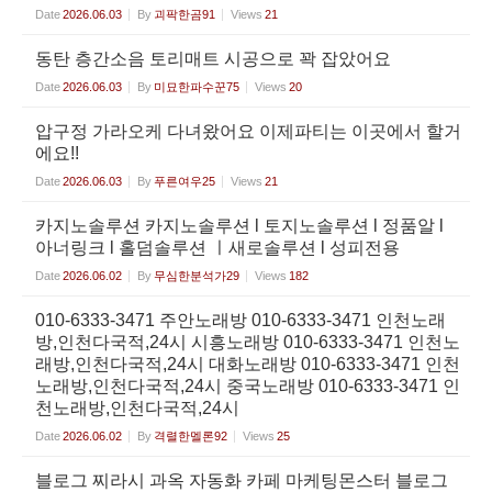
Date
2026.06.03
By
괴팍한곰91
Views
21
동탄 층간소음 토리매트 시공으로 꽉 잡았어요
Date
2026.06.03
By
미묘한파수꾼75
Views
20
압구정 가라오케 다녀왔어요 이제파티는 이곳에서 할거
에요!!
Date
2026.06.03
By
푸른여우25
Views
21
카지노솔루션 카지노솔루션 l 토지노솔루션 l 정품알 l
아너링크 l 홀덤솔루션 ㅣ새로솔루션 l 성피전용
Date
2026.06.02
By
무심한분석가29
Views
182
010-6333-3471 주안노래방 010-6333-3471 인천노래
방,인천다국적,24시 시흥노래방 010-6333-3471 인천노
래방,인천다국적,24시 대화노래방 010-6333-3471 인천
노래방,인천다국적,24시 중국노래방 010-6333-3471 인
천노래방,인천다국적,24시
Date
2026.06.02
By
격렬한멜론92
Views
25
블로그 찌라시 과옥 자동화 카페 마케팅몬스터 블로그