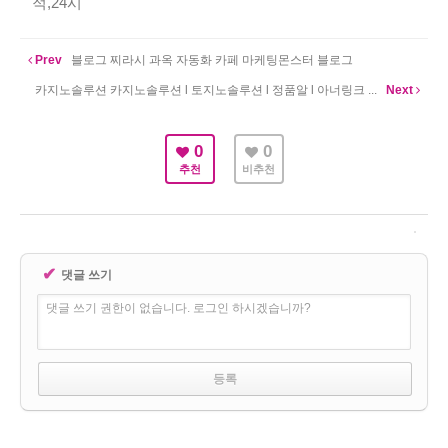
적,24시
Prev
블로그 찌라시 과옥 자동화 카페 마케팅몬스터 블로그
카지노솔루션 카지노솔루션 l 토지노솔루션 l 정품알 l 아너링크 ...
Next
0
0
추천
비추천
✔
댓글 쓰기
댓글 쓰기 권한이 없습니다. 로그인 하시겠습니까?