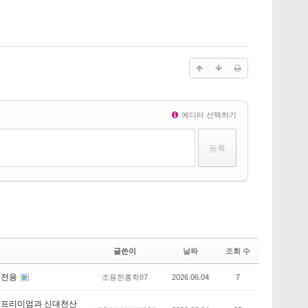
에디터 선택하기
글쓴이
날짜
조회 수
피전용
조용한홍학87
2026.06.04
7
 프리미엄과 신대천산