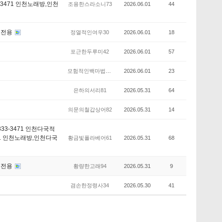
-3471 인천노래방,인천
조용한스라소니73
2026.06.01
44
피전용
정열적인여우30
2026.06.01
18
포근한두루미42
2026.06.01
57
모험적인백마법사61
2026.06.01
23
은하의서리81
2026.05.31
64
의문의철갑상어82
2026.05.31
14
333-3471 인천다국적
471 인천노래방,인천다국
황금빛폴라베어61
2026.05.31
68
피전용
황량한고래94
2026.05.31
9
겸손한정령사34
2026.05.30
41