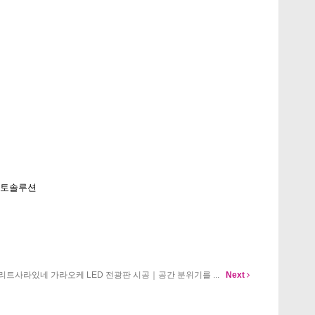
토토솔루션
리트사라있네 가라오케 LED 전광판 시공｜공간 분위기를 ...
Next