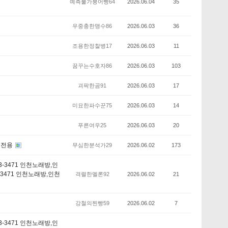
예측불가붕어빵64
2026.06.04
35
우중충한맹수86
2026.06.03
36
조용한정찰병17
2026.06.03
11
꿈꾸는수호자86
2026.06.03
103
괴팍한곰91
2026.06.03
17
미묘한파수꾼75
2026.06.03
14
푸른여우25
2026.06.03
20
피전용
무심한분석가29
2026.06.02
173
33-3471 인천노래방,인
-3471 인천노래방,인천
격렬한멜론92
2026.06.02
21
강철의찐빵59
2026.06.02
7
33-3471 인천노래방,인