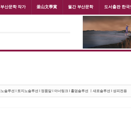
부산문학 작가
釜山文學賞
월간 부산문학
도서출판 한국
솔루션 l 토지노솔루션 l 정품알 l 아너링크 l 홀덤솔루션 ㅣ새로솔루션 l 성피전용