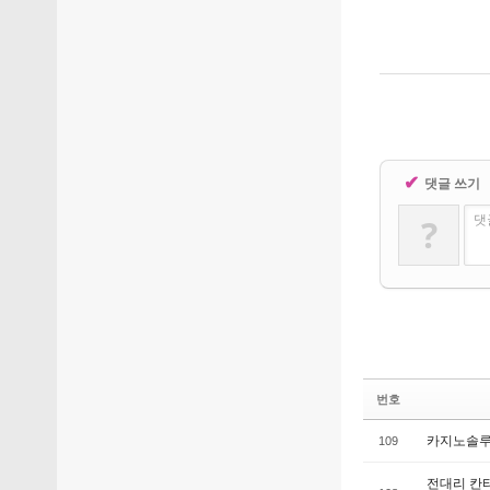
✔
댓글 쓰기
?
댓
번호
카지노솔루션
109
전대리 칸