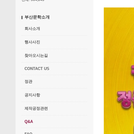
부산문학소개
회사소개
행사사진
찾아오시는길
CONTACT US
정관
공지사항
제작공정관련
Q&A