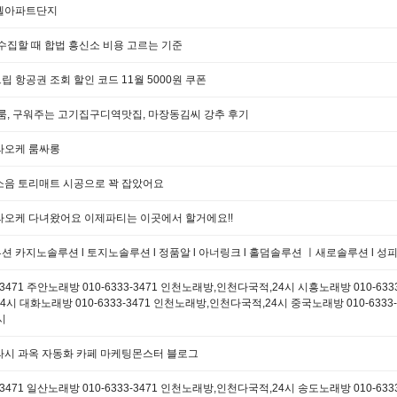
벨아파트단지
수집할 때 합법 흥신소 비용 고르는 기준
 항공권 조회 할인 코드 11월 5000원 쿠폰
 룸, 구워주는 고기집구디역맛집, 마장동김씨 강추 후기
라오케 룸싸롱
소음 토리매트 시공으로 꽉 잡았어요
라오케 다녀왔어요 이제파티는 이곳에서 할거에요!!
 카지노솔루션 l 토지노솔루션 l 정품알 l 아너링크 l 홀덤솔루션 ㅣ새로솔루션 l 성
3-3471 주안노래방 010-6333-3471 인천노래방,인천다국적,24시 시흥노래방 010-63
4시 대화노래방 010-6333-3471 인천노래방,인천다국적,24시 중국노래방 010-6333
시
라시 과옥 자동화 카페 마케팅몬스터 블로그
3-3471 일산노래방 010-6333-3471 인천노래방,인천다국적,24시 송도노래방 010-63