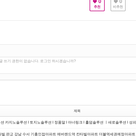
0
0
추천
비추천
글 쓰기 권한이 없습니다. 로그인 하시겠습니까?
제목
 카지노솔루션 l 토지노솔루션 l 정품알 l 아너링크 l 홀덤솔루션 ㅣ새로솔루션 l 성
타빌.판교 강남 수서 기흥인접아파트 에버랜드역 칸타빌아파트 더블역세권예정아파트