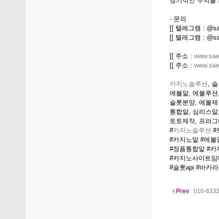
장기적인 수익을 
- 문의
[[ 텔레그램 : @sae
[[ 텔레그램 : @sae
[[ 주소 :
www.sae
[[ 주소 :
www.sae
카지노솔루션
, 
에볼알, 에볼루션,
슬롯분양, 에볼제
통합알, 심리스알,
토토제작, 프라그
#
카지노솔루션
#
#카지노알 #에볼
#정품통합알 #카
#카지노사이트임대
#슬롯api #바
Prev
010-633