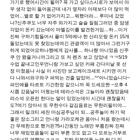
가기로 했어시간이 될까? 꼭 가고 싶다스시로가 보여서 아
무 생각 없이 들어옴근데 내가 옆자리 아재보다 더 많이 먹
었어…별로 할 거 없어가지고…뭐했더라… 루미네 갔었
나?신주쿠도 너무 자주 와가지고 슬슬 질림그러던 중 암생
각없이 돈키 갔는데이 마멜깅이를 발견한거임…하…이거
진짜 구하기힘들어서 플미 5억에나 한 산리오랑 돈키 15개
돌았는데도 못 찾았는데여긴 관광객이 더 많아서 그런가구
하게 되었어요하나쨩에게 감사를… 하나쨩 아니었음 신주
쿠 안 왔을거니까그리고 또 저 렌즈 보고 앉았네 ㅋㅋ​5/19
수업 끝내고인우언니랑 가보고 싶던 카페 간다이날 옷 선
정 미쳤음나 사실 이 사진만 보고케이크세트 시키면 이거
다 나와서와구와구 퍼먹는 건줄 알았어…^^아니었습니다~
파인애플 타르트 기간한정 같으니까 꼭 드세요짠 ~오후 4
시쯤 갔음날이 더웠는데 테라스석은 그늘이라 괜찮았음테
라스석 오픈런 한다는 말이 있었는데이 시간대 괜찮을지
도?여기 앉아서 또 무한수다 갈김음료는 무한리필이야…
그래서 밀크티 세잔 마심공주님이 되…공주놀이 하기 딱
좋은 장소그리고 언니랑 가라오케관 옴아니 처음 왔는데시
간 무제한으로 했거든?5시간동안 노래만 부름진짜 진짜
너무 재밌었음둘이 같이 부른 것도 없고 다 모르는거부르
는데너무 편했어 ㅋㅋㅋ…진짜 일본여돌 노래 싹 다 있