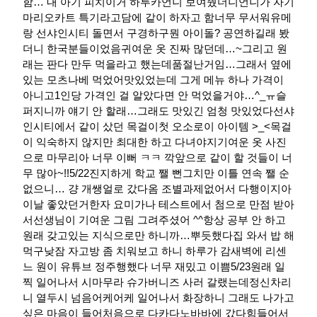
함… 내 아기 피치​이거 하루카언니 보여줬더니언니가 자기
마리오카트 특기라고담에 같이 하자고 함너무 무서워유메
랑 선샤인시티 돌면서 구경하구뭔 아이돌? 공연하길래 봤
더니 한국분들이었음귀여운 옷 진짜 많던데…~​그리고 원
래는 판다 만두 먹을라고 했는데품절난거임…그래서 옆에
있는 모츠나베 먹었어맛있었는데 그게 메뉴 하나 가격이
아니고1인당 가격인 걸 알았다면 안 먹었을거야…^_ㅠ슬
퍼지니까 얘기 안 할래…그래도 맛있긴 엄청 맛있었다선샤
인시티에서 같이 샀던 목걸이첫 오소로이 아이템 >_<목걸
이 익숙하지 않지만 최대한 하고 다녀야지기여운 옷 사진
으로 마무리아 너무 이뻐 ㅋㅋ 깍앞으로 같이 할 것들이 너
무 많아~!!​5/22진지하게 학교 쨀 뻔그치만 이틀 연속 쨀 순
없으니… 걍 개쌩얼로 갔다옴 조별과제없어서 다행이지아
이날 좋았던거한자 요미가나 테스트에서 첨으로 만점 받아
서선생님이 기여운 그림 그려주셨어 ^^항상 공부 안 하고
원래 갖고있는 지식으로만 하니까…뿌듯했다집 와서 밥 해
먹구낮잠 자고방 좀 치워보고 하니 하루가 감새벽에 리센
느 원이 유튜브 정주행했다 너무 재밌고 이쁨​5/23원래 일
찍 일어나서 시마무라 슈가버니즈 사러 갈랬는데정신차리
니 열두시 넘음어케어케 일어나서 화장하니 그래도 나가고
싶은 마음이 들어처음으로 다카다노바바에 갔다힘들어서