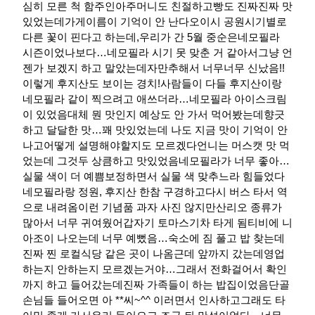
심히 모른 척 함주인아주머니도 친절하고빵도 진짜진짜 맛
있었는데가게이름이 기억이 안 난다오이시 공원시기별로
다른 꽃이 핀다고 하는데,우리가 간 5월 중순은네모필라
시즌이었나보다…네모필라 시기 못 맞춘 거 같아서그냥 언
젠가 보겠지 하고 말았는데자만추해서 너무너무 신났음!!
이렇게 후지산도 보이는 경치!사람들이 다들 후지산이랑
네모필라 같이 찍으려고 애쓰더라…네모필라 아이스크림
이 있었음대체 뭔 맛인지 예상도 안 가서 먹어봤는데향긋
하고 달달한 맛…꽤 맛있었는데 나도 지금 맛이 기억이 안
나고어떻게 설명해야할지도 모르겠다언니는 머스캣 맛 먹
었는데 그것두 상큼하고 맛있었음네모필라가 너무 좋아…
실물 색이 더 예쁨보정하면서 실물 색 맞추느라 힘들었다
네모필라랑 정원, 후지산 한참 구경하고다시 버스 타서 역
으로 내려옴이런 기념품 과자 사진 않지만산리오 종류가
많아서 너무 귀여웠어갑자기 토마스기차 타게 됨티비에 니
아조이 나오는데 너무 예뻤음…숙소에 짐 풀고 밥 찾는데
진짜 찐 로컬식당 같은 곳이 나옴근데 앞까지 갔는데영업
하는지 안하는지 모르겠는거야…그래서 전화걸어서 확인
까지 하고 들어갔는데진짜 가족들이 하는 밥집이었음단골
손님들 들어오면 아 **씨~^^ 이러면서 인사하고그래도 타