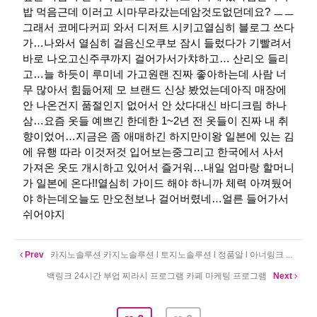
밥 먹음근데 이러고 시마무라갔는데암것도없던데요? ㅡㅡ
그래서 코메다커피 와서 디저트 시키고열심히 블로그 쓰다
가…나와서 열심히 걸음신오쿠보 잠시 들렀다가 기빨려서
바로 나오고신주쿠까지 걸어가서가챠하고… 산리오 들리
고…늘 하듯이 루미네 가고원랜 진짜 좋아하는데 사람 너
무 많아서 힘듦​어제 모 브랜드 신상 봤었는데아직 매장에
안 나온건지 품절인지 없어서 안 샀다대신 바디크림 하나
삼…​요즘 옷들 예쁘긴 한데한 1~2년 전 옷들이 진짜 내 취
향이었어…지금은 좀 애매하긴 하지만이왕 일본에 있는 김
에 유행 따라 이것저것 입어보는중그리고 한국에서 사서
가져온 옷도 개시하고 있어서 즐거워…​내일 엄마랑 할머니
가 일본에 온다!!열심히 가이드 해야 하니까 체력 아껴뒀어
야 하는데오늘도 만오천보나 걸어버렸네…얼른 들어가서
쉬어야지
Prev
카지노솔루션 카지노솔루션 l 토지노솔루션 l 정품알 l 아너링크 ...
백링크 24시간 부업 찌라시 프로그램 카페 마케팅 프로그램
Next