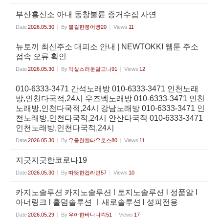
부산흥신소 아내 동창불륜 증거수집 사연
Date
2026.05.30
By
불길한붕어빵20
Views
11
뉴토끼 최신주소 대피소 안내 | NEWTOKKI 웹툰 주소
접속 오류 확인
Date
2026.05.30
By
익살스러운달고나91
Views
12
010-6333-3471 간석노래방 010-6333-3471 인천노래
방,인천다국적,24시 우즈벡노래방 010-6333-3471 인천
노래방,인천다국적,24시 강남노래방 010-6333-3471 인
천노래방,인천다국적,24시 안산다국적 010-6333-3471
인천노래방,인천다국적,24시
Date
2026.05.30
By
우울한켄타우로스80
Views
11
지긋지긋한코로나19
Date
2026.05.30
By
따뜻한컵라면57
Views
10
카지노솔루션 카지노솔루션 l 토지노솔루션 l 정품알 l
아너링크 l 홀덤솔루션 ㅣ새로솔루션 l 성피전용
Date
2026.05.29
By
우아한바나나킥51
Views
17