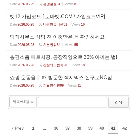
Date
2026.05.29
By
용맹한꿩61
Views
8
벳12 가입코드 [ 로마벳.COM / 가입코드VIP]
Date
2026.05.28
By
나른한유니콘31
Views
16
탐정사무소 상담 전 이것만은 꼭 확인하세요
Date
2026.05.28
By
차분한삵34
Views
55
층간소음 매트시공, 공장직영으로 30% 아끼는 법!
Date
2026.05.28
By
강철의그림자28
Views
18
쇼핑 운동을 위해 방문한 젝시믹스 신구로NC점
Date
2026.05.28
By
괴랄한심연99
Views
11
검색
Prev
1
...
36
37
38
39
40
41
42