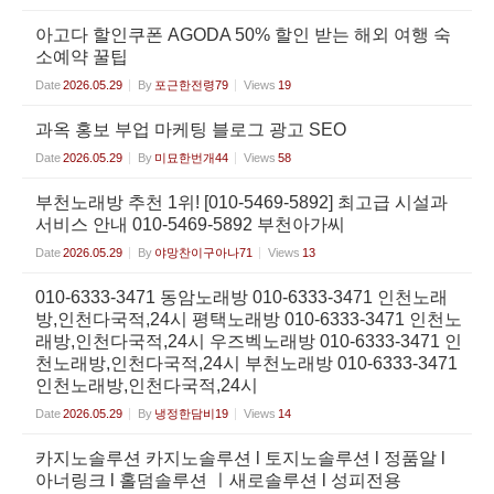
아고다 할인쿠폰 AGODA 50% 할인 받는 해외 여행 숙
소예약 꿀팁
Date
2026.05.29
By
포근한전령79
Views
19
과옥 홍보 부업 마케팅 블로그 광고 SEO
Date
2026.05.29
By
미묘한번개44
Views
58
부천노래방 추천 1위! [010-5469-5892] 최고급 시설과
서비스 안내 010-5469-5892 부천아가씨
Date
2026.05.29
By
야망찬이구아나71
Views
13
010-6333-3471 동암노래방 010-6333-3471 인천노래
방,인천다국적,24시 평택노래방 010-6333-3471 인천노
래방,인천다국적,24시 우즈벡노래방 010-6333-3471 인
천노래방,인천다국적,24시 부천노래방 010-6333-3471
인천노래방,인천다국적,24시
Date
2026.05.29
By
냉정한담비19
Views
14
카지노솔루션 카지노솔루션 l 토지노솔루션 l 정품알 l
아너링크 l 홀덤솔루션 ㅣ새로솔루션 l 성피전용