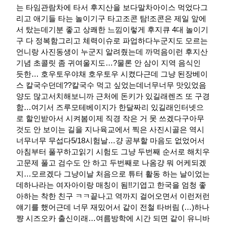
는 타임관람차에 타서 후지산을 보다말차아이스 먹었다그
리고 애기들 타는 놀이기구 타고조콘 탐!조콘은 제일 앞에
서 탔는데기분 좋고 상쾌한 느낌이렇게 후지큐 4대 놀이기
구 다 정복함그리고 체력이슈로 파업하다누군지도 모르는
언니랑 사진동생이 누군지 알려줬는데 까먹음이런 후지산
기념 초콜릿 좀 귀여울지도…?물론 안 삼이 지역 음식인
듯한… 호우토우야채 호우토우 시켰다근데 그냥 된장베이
스 칼국수던데??칼국수 먹고 싶었는데너무너무 맛있었음
양도 많고서치해보니까 근처에 돈키가 있길래렌즈 또 구경
함…여기서 즈루모테베이지가 한달짜리 있길래인터넷으
로 할인받아서 시켜봄이제 직경 작은 거 못 쓰겠다구아무
것도 안 보이는 길을 지나육교에서 찍은 사진시골은 역시
너무너무 무섭다​5/18시험날…걍 공부할 마음도 없었어서
아침부터 풀꾸하고읽기 시험도 그냥 두번째 순서로 해치우
고문제 풀고 검수도 안 하고 두번째로 나옴걍 뭐 어케되겠
지…모르겠다 그냥​이날 처음으로 튜터 활동 하는 날이었는
데하나라는 여자아이랑 매칭이 됨!!기엽고 한국을 엄청 좋
아하는 착한 친구 ㅋㅋ끝나고 역까지 걸어오면서 이런저런
얘기를 했어근데 너무 재밌어서 같이 전철 타버림 (…)하나
쨩 시즈오카 출신이래…여름방학에 시간 되면 같이 유니바