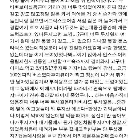
이밍 좋게 가서우리 들어오고 조금 뒤 만석이었다…너무
바빠보이셨음근데 가라아게 너무 맛있었어진짜 진짜 집밥
같고 양도 많고정말 일본 와서 먹어본 거 중 세손가락 안에
듦언니랑 걸으면서드럭스토어랑 서점 같은 거 들어가서 구
경함여기 ㄹㅇ 시골이라 아무것도 없는데중간중간에 개큰
드럭스토어 있다든지그런 느낌…?근데 너무 무서워서 여
기서 절대 살진 못할 거 같고…차 없으면 다니질 못할 듯스
타벅스 왔는데직원분이 너무 친절했어요길에 사람 한명도
없는데다들 여기 모여있었나봐…여기 앉아서 인스스 어케
올릴지한시간동안 고민함ㅋㅋ숙소까지 걸어와서 고구마
아이스 먹고 잤다​5/17후지큐 가자버스 탔는데 감성…요금
100엔짜리 버스였다후지큐이거 찍고 정신이 나가서 뭐가
안 남아있음감기약 부작용으로 뭔가 붕 떠있는 느낌이었는
데그 상태에서 에에쟈나이카랑 타카비샤 연속으로 탐에에
쟈나이카 진짜 올라갈 때이제 죽었구나… 라는 마음가짐이
었음진짜 너무 너무 무서웠음타카비샤도 무서웠음…중간
에 옆에 여고딩들이 와 후지산 예쁘다~한것만 기억남아니
나 이렇게 약하지 않은데밥 먹을 때까지 정신이 안 돌아오
다가후지야마 대기줄에서 뭔가 정신차림후지야먀 정말 재
밌었음처음에 내려가는 부분 끝내고후반부는 안 무섭겠
지? 했는데사람을 ㄹㅇ 잡아서 머리채를흔들던데요쉬어가