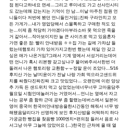
점 된다고하네요 면세…​그리고 루미네도 가고 선샤인시티
도 갔는데왜 갔는지는 기억이 안 남…이날 마주친 점원 언
니들이다 저번에 봤던 언니들인거임;;진짜 구라안치고 모
든 가게가…내가 영업당해서 스몰톡하고 구매한 적도 있
는…이제 좀 적당히 가야겠다아부라소바 못 먹으면 죽을
거 같아서…작아보이지만 늘 큰 사이즈로 먹고 있음혼자
가면 좋은 점: 빨리 안내받음 ㅎㅎ집 가는 길에 가챠샵 들
렀는데햄토리 가챠 있어가지고한번 했는데 제일 안 갖고
싶은 애가 나온거임?그래서 기계 옆에서 서성거리는데어
떤 언니가 혹시 리본쨩 갖고싶냐구 물어봐주셔서한번 더
돌려서 나온 햄토리랑 교환함ㅜㅜ정말 운이 조았다…​5/16
후지산 가는 날!지윤이가 전날 나랑 가희 먹으라고샌드위
치를 싸줬다진짜진짜 크고 맛있었다… 오랜만에 이런 양상
추 가득 든 샌드위치 먹고 싶었었는데너무너무 고마움담주
월요일 시험인데놀러가는 거였어서…언니는 옆에서 자고
나는 공부 좀 함하 근데 공부 좀 할랬는데버스에서 일본어
영어 중국어 한국어안내방송을한시간동안 해줘서 너무 방
해됐음달리다가 선명하게 보인 후지산밥을 어떡하지 하다
가궁금한 빵집을 찾음빵 1000엔치+편의점 들러서 음료 사
서그냥 아무 그늘에 앉았어요 (…)한국인 근처에 올 때 열