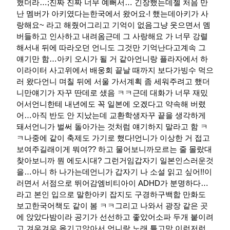
혔더라…​;진짜 진짜 너무 예뻐서… 긴장했는데젤 처음 만
난 멤버가 아키였다는한국에서 왔어요-! 했는데아키가 사
랑해요~ 라고 해줬어그리고 기억이 없음그냥 웃으면서 멤
버들하고 인사하고 내려옴근데 그 사랑해요 가 너무 강렬
해서내 뒤에 따라오던 언니도 그것만 기억난다고계속 그
얘기만 함…아키 오시가 될 거 같아언니랑 플라자에서 하
이라이터 사고위에서 배웅회 끝날 때까지 보다가빙수 먹으
러 왔다언니 며칠 뒤에 서울 가서계획 좀 세워주려고 했더
니만얘기가 자꾸 딴데로 샜음 ㅋㅋ근데 대화가 너무 재밌
어서언니한테 내년에도 꼭 일본에 오겠다고 약속해 버렸
어…아직 반도 안 지났는데 교환학생자꾸 끝을 생각하게
돼서언니가 벌써 돌아가는 것처럼 얘기하지 말라고 함 ㅋ
ㅋ나중에 같이 축제도 가기로 했다!언니가 이상한 거 접고
보여주길래이게 뭐여?? 하고 물어보니까모르는 줄 몰랐대
찾아보니까 뭔 에도시대? 그런거임갑자기 일본인스러운것
을…아니 하 나가는데언니가 갑자기 나 소설 읽고 싶어!!이
러면서 서점으로 뛰어감엠비티아이 ADHD가 분명하다…
라고 본인 입으로 말한아키 잡지도 구경하구백합 만화도
보고한국어책도 같이 봄 ㅋㅋ그리고 나와서 광장 같은 곳
에 앉았다밤이라 공기가 선선하고 좋았어소파 두개 붙이려
고 겨우겨우 옮기고앉아서 언니랑 노래 틀고막 이런저런