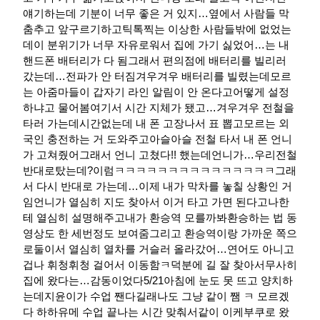
얘기하는데 기분이 너무 좋은 거 있지…옆에서 사람들 막
춤추고 앞구르기하고틱톡찍는 이상한 사람들밖에 없었는
데이 분위기가 너무 자유로워서 집에 가기 싫었어…​는 내
핸드폰 배터리가 다 됨그래서 편의점에 배터리를 빌리러
갔는데…전파가 안 터짐겨우겨우 배터리를 빌렸는데모르
는 아줌마들이 갑자기 라인 알림이 안 온다고어떻게 설정
하냐고 물어봄여기서 시간 지체가 됐고…겨우겨우 전철을
타러 가는데시간없는데 내 폰 고장나서 표 뽑고모르는 외
국인 충전하는 거 도와주고아슬아슬 전철 타서 내 폰 언니
가 고쳐줬어그래서 언니 고쳤다!! 했는데​언니가…우리전철
반대로탔는데?이럼ㅋㅋㅋㅋㅋㅋㅋㅋㅋㅋㅋㅋㅋㅋㅋ그래
서 다시 반대로 가는데…이제 내가 막차를 놓칠 상황인 거
임언니가 열심히 지도 찾아서 이거 타고 가면 된다고나한
테 열심히 설명해주고내가 환승역 모를까봐환승하는 법 동
영상도 한 세번정도 보여줌그리고 환승역이랑 가까운 쪽으
로둘이서 열심히 열차를 거슬러 올라갔어…연어도 아니고
겁나 휘청휘청 걸어서 이동함ㅋ덕분에 길 잘 찾아서무사히
집에 왔다는…감동이었다​5/21아침에 눈도 못 뜨고 양치하
는데지윤이가 수업 짼다길래나도 그냥 같이 쨈 ㅋ 모르겠
다 하하유메 수업 끝나는 시간 맞춰서같이 이케부쿠로 왔