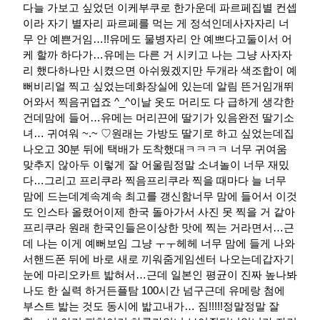
다늘 가보고 싶었던 이케부쿠로 한가운데 파르페집별 컨셉
이라 자기 별자리 파르페를 먹는 게 정석인데사자자리 너
무 안 예쁜거임…!!유메도 물병자리 안 예쁘다고둘이서 어
케 할까 하다가…유메는 다른 거 시키고 나는 그냥 사자자
리 했다하나만 시켰으면 아쉬웠겠지만 두개라 색조합이 예
뻐비리얼 찍고 싶었는데화장실에 있는데 알림 뜬거임개뛰
어와서 찍음귀엽죠 ^_^이날 옷도 머리도 다 급하게 생각한
건데맘에 들어…유메는 머리끈에 딸기가 있음완전 딸기소
녀… 귀여워 ~.~ ♡원래는 가방도 딸기로 하고 싶었는데집
나오고 30분 뒤에 택배가 도착했대ㅋㅋㅋㅋ 너무 귀여움
맞추지 않아두 이렇게 잘 어울림정말 소녀놀이 너무 재밌
다…그리고 프리쿠라 찍음프리쿠라 찍을 때마다 늘 너무
맘에 드는데계속계속 최고를 갱신함너무 맘에 들어서 이것
도 인스타 올렸어이제 한국 돌아가서 사진 못 찍을 거 같아
프리쿠라 원래 한국인들은이상한 맛에 찍는 거라면서…근
데 나는 이게 예뻐보임 그냥 ㅜㅜ헤헤 너무 맘에 들게 나와
서핸드폰 뒤에 바로 새로 끼워줌게임센터 나오는데갑자기
눈에 마리오카트 밟혀서…근데 일본인 평균이 진짜 높나봐
나도 한 실력 하거든플탐 100시간 넘구근데 유메랑 첨에
부스트 밟는 것도 동시에 밟고내가… 짐!!!!!정말정말 잘