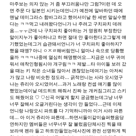
마주보는 의자 앉는 거 좀 부끄러움나만 그럼?​이런 데 오
면 주문 다 일본인 시키는데언니가 예전에 알바하던 때에
맨날 데미그라스 함바그라고 했어서이날 한 세번 말실수했
다는 ㅋㅋ먹고 내려왔다언니가 나 주려고 구치파치 데려
옴…ㅜㅜ근데 나 구치파치 좋아하는 거 영원히 부정한단
말이지누가 좋아하냐고 하면 절대 안 좋아한다고그렇게 얘
기했었는데그거 습관돼서언니가 너 구치파치 좋아하지?
했을 때엥? 아니 ㅇㅈㄹ해버림언니 얼마나 속으로 당황했
을까 ㅋㅋㅋ나중에 열심히 해명했어요…지금은 너무 귀여
워서 애착인형됨시야 개구림ㅋㅋ 제발…타 아이돌 보러 갔
을 때는 키 작은 소녀들 많아서 괜찮았는데여기는 아저씨
가 많고 나랑 비슷한 정도라… 긁적​언니는 사라 오시였구
나는 쥬리아 오시였어서…과거 노래랑 컨셉 얘기를 많이
했었는데이날 데드히트 해줘서 진짜 눈 개커짐그리고 스키
도 해줬어요 ♡ ♡신곡 어떻게 할지 궁금했는데그냥 너무
너무 잘해서 오글거린다는 생각이 안 들었다…근데 이제
언니랑 나랑오시 파트를 다 기억하니까아 이거 사라 파튼
데… 아 이거 쥬리아 파튼데…하면서둘이같이슬퍼했음당
연하지만 멤버들은 너무너무 잘 불렀음단체사진 찍을 때
보라색 펜라 들고 하트만들었는데사진에 완전 선명하게 찍