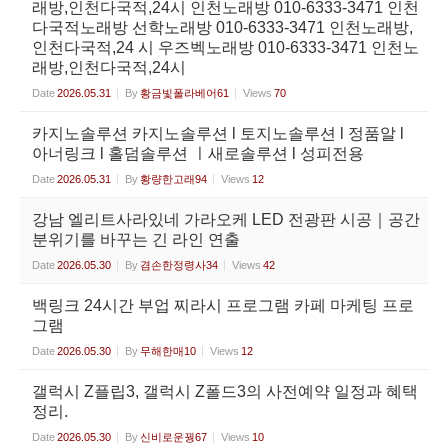
래방,인천다국적,24시 인천노래방 010-6333-3471 인천
다국적노래방 선학노래방 010-6333-3471 인천노래방,
인천다국적,24 시 우즈벡노래방 010-6333-3471 인천노
래방,인천다국적,24시
Date
2026.05.31
By
황금빛폴라베어61
Views
70
카지노솔루션 카지노솔루션 l 토지노솔루션 l 정품알 l
아너링크 l 홀덤솔루션 ㅣ새로솔루션 l 성피전용
Date
2026.05.31
By
황량한고래94
Views
12
강남 엘리트사라있네 가라오케 LED 전광판 시공｜공간
분위기를 바꾸는 긴 라인 연출
Date
2026.05.30
By
겸손한정령사34
Views
42
백링크 24시간 부업 찌라시 프로그램 카페 마케팅 프로
그램
Date
2026.05.30
By
무해한매10
Views
12
갤럭시 Z플립3, 갤럭시 Z폴드3의 사전예약 일정과 혜택
정리.
Date
2026.05.30
By
신비로운꿩67
Views
10