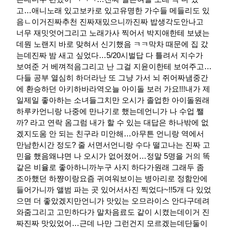
고…애니노래 있고보카로 있고유명한 가수들 메들리도 있
음ㄴ이거진짜추천 진짜재밌으니까진짜 밥생각도안나고
너무 재밋엇어그리고 노래가사 찍어서 박지애한테 보냈는
데뭔 노랜지 바로 맞혀서 신기했음 ㅋㅋ막차 때문에 집 갔
는데진짜 밤 새고 싶었다…​5/20시벌답 다 틀려서 지수가
보여준 거 베껴적음그리고 난 그걸 지윤이한테 보여주고…
다들 공부 열심히 하더라난 또 그냥 가서 뇌 쥐어짜냄중간
에 환승하던 아키하바라역오늘 아이돌 보러 가요!!!내가 제
일제일 좋아하는 소녀들그치만 오시가 졸업한 아이돌원래
하루카언니랑 나중에 만나기로 했는데언니가 나 수업 쨀
까? 라고 연락 옴그럼 내가 할 수 있는 대답은 하나밖에 없
겠지도움 안 되는 친구라 미안해…아무튼 언니랑 역에서
만남한시간 정도? 줄 서면서언니랑 수다 떨고나는 진짜 고
민을 했음왜냐면 나 오시가 없어졌어…정말 5명을 거의 똑
같은 비율로 좋아하니까누구 사지 하다가원래 그래두 좀
조아했던 하쨩이랑요즘 귀여워보이는 병아리로 정함안에
들어가니까 앨범 파는 곳 있어서사진 찍었다~!!5개 다 있었
으면 더 좋았겠지만언니가 맛있는 오므라이스 안다구데려
와줌그리고 고민하다가 말차음료도 같이 시켰는데이거 진
짜진짜 맛있었어…근데 나만 그런건지 모르겠는데단둘이