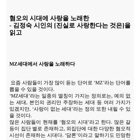
혐오의 시대에 사랑을 노래한
-
김정숙 시인의
[
진실로 사랑한다는 것은
]
을
읽고
MZ
세대에서 사랑을 노래하다
요즘 사람들이 가장 많이 듣는 단어로
‘MZ’
라는 단어를
뽑을 수 있을 것이다
.
‘MZ
세대
’
라는 일종의 멸칭이 가지는 정의로는
,
예의 없
는 세대
,
본인의 권리만 주장하는 세대 등 여러 가지가
있겠지만
, ‘
사랑이 없는 세대
’
라는 정의 또한 내릴 수 있
을 것이다
.
많은 사람들이 현재를
‘
혐오의 시대
’
라고 한다
.
많은 갈
등이 집단 별로 존재하고
,
외집단에 대한 다양한 혐오적
시선이 존재하는 시대다
. ‘
담론
’
이라고 말하기도 민망한