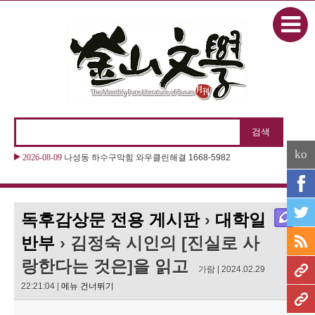
본문으로 바로가기
ko
2026-08-09
나성동 하수구막힘 와우클린해결 1668-5982
독후감상문 전용 게시판
›
대학일
반부
› 김정숙 시인의 [진실로 사
랑한다는 것은]을 읽고
가람 | 2024.02.29
22:21:04 |
메뉴 건너뛰기