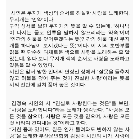
시인은 무지개 색상의 순서로 진실한 사랑을 노래한다
.
무지개는
‘
언약
’
이다
.
구약 성서를 보면 무지개의 뜻을 알 수 있는데
, ‘
하나님
이 다시는 물로 인류을 멸하지 않으리라는 약속
’
이며
‘
인간의 허물을 덮어주겠다는 뜻
(
인간의 허물 대신 무지
개를 하나님이 보시겠다는 뜻
)’
이다
.
이 시의 초반부를
읽을 땐 단순히 다채로운 색으로 사랑을 노래하는 줄 알
았는데
,
읽다 보니 무지개 색의 순서로 사랑을 노래하고
있음을 알 수 있었다
.
시인은 앞서 말한 인내의 연장선 상에서
‘
잘못을 들추지
않고 허물을 덮어 주는 것이 진실한 사랑
’
이라는 뜻을
시의 전반에 걸쳐 품어 놓은 것이다
.
김정숙 시인의 시
“
진실로 사랑한다는 것은
”
을 보면
,
“
사랑을 노래합니다
”
라는 노래가 생각난다
. “
사랑은 모
든 것을 참으며
,
사랑은 모든 것을 믿으며
,
사랑은 모든
것 바라며 견뎌내는 것
”
이라고 한다
.
“
거친 풍파 있어도
,
짙은 안개 몰려와도 변하지 않는 사
랑
”
을 노래한 부산문인협회 김정숙 시인의 시가
,
사랑이