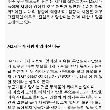
수준 낮은 혐오글이 판치는 시대를 접하고 자란
MZ
세대
들에게 사랑이 없어진 것은 어쩌면 당연한 수순이 아닐
까
?
이런 시대의 경향에 역행하며
,
김정숙 시인은 매우
고전적인 어투로
‘
진실로 사랑한다는 것
’
에 대한 희망을
노래하고 있다
.
MZ
세대가 사랑이 없어진 이유
MZ
세대에서 사랑이 없어진 이유는 무엇일까
?
맞벌이
가 필수인 바쁜 부모들에게 사랑을 받지 못해서
?
본이
될 어른이 너무 적어서
?
혐오 컨텐츠를 보고 혐오를 먼
저 배워서
?
여러가지 이유가 있겠지만
‘
두려움
’
이 한 몫
한 것이라는 생각이 든다
.
누군가를 사랑하는 것은 두려움이 뒤따르는 일이다
.
내 마음과 노력을 바쳐서 사랑을 주었는데
,
그에 합당한
마음과 태도로 돌아오지 않을까 봐 생기는 두려움
.
내 시
간과 밑천을 들여 사랑했는데
,
그에 합당한 보람과 보상
으로 돌아오지 않을까 봐 생기는 두려움 등이 있을 것이